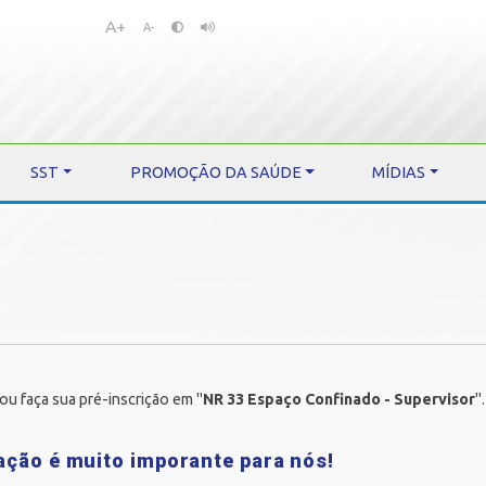
A+
Pular
Pular
A-
para
para
o
o
conteúdo
menu
SST
PROMOÇÃO DA SAÚDE
MÍDIAS
ou faça sua pré-inscrição em "
NR 33 Espaço Confinado - Supervisor
"
pação é muito imporante para nós!