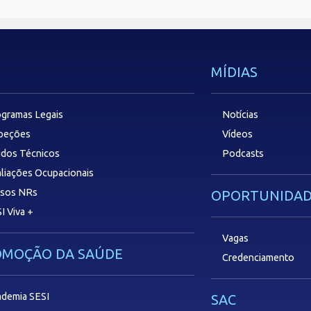
MÍDIAS
gramas Legais
Notícias
speções
Vídeos
dos Técnicos
Podcasts
liações Ocupacionais
rsos NRs
OPORTUNIDAD
I Viva +
Vagas
OMOÇÃO DA SAÚDE
Credenciamento
demia SESI
SAC