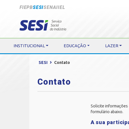
FIEPB
SESI
SENAI
IEL
INSTITUCIONAL
EDUCAÇÃO
LAZER
SESI
Contato
Contato
Solicite informações 
formulário abaixo.
A sua partici