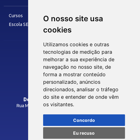
IEL
Cursos
O nosso site usa
Escola SESI
cookies
LAZER
Utilizamos cookies e outras
tecnologias de medição para
melhorar a sua experiência de
Siga nossas Redes Sociais
Museu Digital
navegação no nosso site, de
Hotel SESI
forma a mostrar conteúdo
personalizado, anúncios
INTRANET
direcionados, analisar o tráfego
SST
do site e entender de onde vêm
Departamento Regional do SESI/PB
os visitantes.
Rua Manoel Gonçalves Guimarães, 195 - José Pinheiro
Programas Legais
CEP: 58407-363 - Campina Grande-PB
Inspeções
Concordo
Como Chegar
Laudos Técnicos
Eu recuso
Avaliações Ocupacionais
© 2026 FIEPB