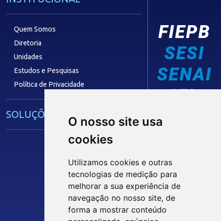
FIEPB
Quem Somos
Diretoria
SESI
Unidades
SENAI
Estudos e Pesquisas
Política de Privacidade
IEL
SOLUÇÕES E SERVIÇOS
O nosso site usa
cookies
Guia Industrial
Núcleo de Acesso ao Crédito
Utilizamos cookies e outras
Centro Internacional de Negócios -
tecnologias de medição para
CIN/PB
melhorar a sua experiência de
Siga nossas Redes Sociais
navegação no nosso site, de
forma a mostrar conteúdo
CONTRIBUIÇÃO SINDICAL