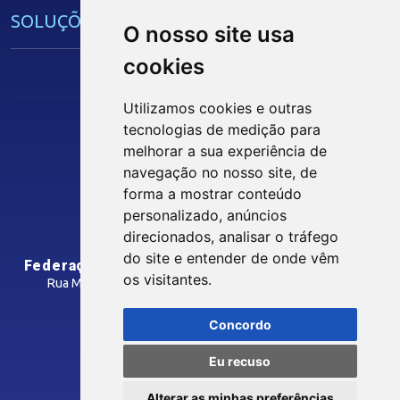
SOLUÇÕES E SERVIÇOS
O nosso site usa
cookies
Guia Industrial
Núcleo de Acesso ao Crédito
Utilizamos cookies e outras
Centro Internacional de Negócios -
tecnologias de medição para
CIN/PB
melhorar a sua experiência de
Siga nossas Redes Sociais
navegação no nosso site, de
forma a mostrar conteúdo
CONTRIBUIÇÃO SINDICAL
personalizado, anúncios
INTRANET
direcionados, analisar o tráfego
SINDICATOS FILIADOS
do site e entender de onde vêm
Federação das Indústrias do Estado da Paraíba
os visitantes.
Rua Manoel Gonçalves Guimarães, 195 - José Pinheiro
CEP: 58407-363 - Campina Grande-PB
MÍDIAS
Concordo
Como Chegar
Eu recuso
Notícias
© 2026 FIEPB
Vídeos
Alterar as minhas preferências