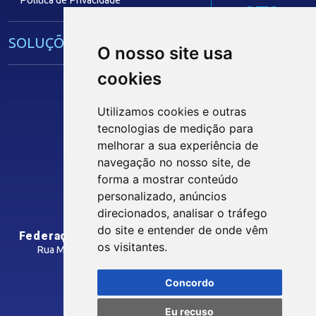
IEL
SOLUÇÕES E SERVIÇOS
O nosso site usa
cookies
Guia Industrial
Núcleo de Acesso ao Crédito
Utilizamos cookies e outras
Centro Internacional de Negócios -
tecnologias de medição para
CIN/PB
Siga nossas Redes Sociais
melhorar a sua experiência de
navegação no nosso site, de
forma a mostrar conteúdo
CONTRIBUIÇÃO SINDICAL
personalizado, anúncios
INTRANET
direcionados, analisar o tráfego
SINDICATOS FILIADOS
do site e entender de onde vêm
Federação das Indústrias do Estado da Paraíba
os visitantes.
Rua Manoel Gonçalves Guimarães, 195 - José Pinheiro
CEP: 58407-363 - Campina Grande-PB
MÍDIAS
Concordo
Como Chegar
Eu recuso
Notícias