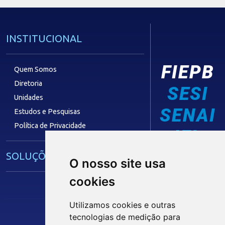
INSTITUCIONAL
FIEPB
Quem Somos
Diretoria
SESI
Unidades
SENAI
Estudos e Pesquisas
Política de Privacidade
IEL
SOLUÇÕES E SERVIÇOS
O nosso site usa
cookies
Guia Industrial
Núcleo de Acesso ao Crédito
Utilizamos cookies e outras
Centro Internacional de Negócios -
tecnologias de medição para
CIN/PB