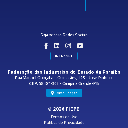
Guia Industrial
Núcleo de Acesso ao Crédito
Centro Internacional de Negócios -
CIN/PB
Siga nossas Redes Sociais
CONTRIBUIÇÃO SINDICAL
INTRANET
SINDICATOS FILIADOS
Federação das Indústrias do Estado da Paraíba
Rua Manoel Gonçalves Guimarães, 195 - José Pinheiro
CEP: 58407-363 - Campina Grande-PB
MÍDIAS
Como Chegar
Notícias
© 2026 FIEPB
Vídeos
Termos de Uso
Podcasts
Política de Privacidade