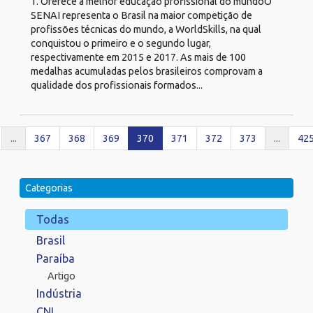
1. Oferece a melhor educação profissional do mundoO
SENAI representa o Brasil na maior competição de
profissões técnicas do mundo, a WorldSkills, na qual
conquistou o primeiro e o segundo lugar,
respectivamente em 2015 e 2017. As mais de 100
medalhas acumuladas pelos brasileiros comprovam a
qualidade dos profissionais formados...
...
367
368
369
370
371
372
373
...
42
Categorias
Todas
Brasil
Paraíba
Artigo
Indústria
CNI