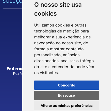
SOLUÇÕES E SERVIÇOS
O nosso site usa
cookies
Guia Industrial
Núcleo de Acesso ao Crédito
Utilizamos cookies e outras
Centro Internacional de Negócios -
tecnologias de medição para
CIN/PB
melhorar a sua experiência de
Siga nossas Redes Sociais
navegação no nosso site, de
forma a mostrar conteúdo
CONTRIBUIÇÃO SINDICAL
personalizado, anúncios
INTRANET
direcionados, analisar o tráfego
SINDICATOS FILIADOS
do site e entender de onde vêm
Federação das Indústrias do Estado da Paraíba
os visitantes.
Rua Manoel Gonçalves Guimarães, 195 - José Pinheiro
CEP: 58407-363 - Campina Grande-PB
MÍDIAS
Concordo
Como Chegar
Eu recuso
Notícias
© 2026 FIEPB
Vídeos
Alterar as minhas preferências
Termos de Uso
Podcasts