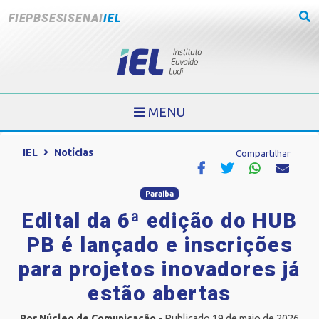
FIEPB
SESI
SENAI
IEL
MENU
IEL
Notícias
Compartilhar
Paraíba
Edital da 6ª edição do HUB
PB é lançado e inscrições
para projetos inovadores já
estão abertas
Por Núcleo de Comunicação
- Publicado 19 de maio de 2026