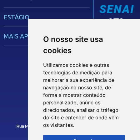
SENAI
ESTÁGIO
IEL
MAIS APRENDIZ
O nosso site usa
cookies
CAPACITAÇÃO EMPRESARIAL
Utilizamos cookies e outras
tecnologias de medição para
OPORTUNIDADES
Siga nossas Redes Sociais
melhorar a sua experiência de
navegação no nosso site, de
MÍDIAS
forma a mostrar conteúdo
personalizado, anúncios
INTRANET
direcionados, analisar o tráfego
Notícias
do site e entender de onde vêm
Instituto Euvaldo Lodi - Paraíba
Vídeos
os visitantes.
Rua Manoel Gonçalves Guimarães, 195 - José Pinheiro
Podcasts
CEP: 58407-363 - Campina Grande-PB