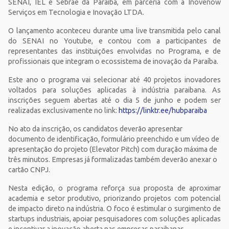
SENAI, IEL e Sebrae da Paraíba, em parceria com a Inovenow
Serviços em Tecnologia e Inovação LTDA.
O lançamento aconteceu durante uma live transmitida pelo canal
do SENAI no Youtube, e contou com a participantes de
representantes das instituições envolvidas no Programa, e de
profissionais que integram o ecossistema de inovação da Paraíba.
Este ano o programa vai selecionar até 40 projetos inovadores
voltados para soluções aplicadas à indústria paraibana. As
inscrições seguem abertas até o dia 5 de junho e podem ser
realizadas exclusivamente no link:
https://linktr.ee/hubparaiba
No ato da inscrição, os candidatos deverão apresentar
documento de identificação, formulário preenchido e um vídeo de
apresentação do projeto (Elevator Pitch) com duração máxima de
três minutos. Empresas já formalizadas também deverão anexar o
cartão CNPJ.
Nesta edição, o programa reforça sua proposta de aproximar
academia e setor produtivo, priorizando projetos com potencial
de impacto direto na indústria. O foco é estimular o surgimento de
startups industriais, apoiar pesquisadores com soluções aplicadas
e incentivar a inovação aberta nas empresas paraibanas.