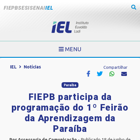
FIEPB
SESI
SENAI
IEL
MENU
IEL
Notícias
Compartilhar
Paraíba
FIEPB participa da
programação do 1º Feirão
da Aprendizagem da
Paraíba
Por Assessoria de Comunicação
- Publicado 18 de junho de