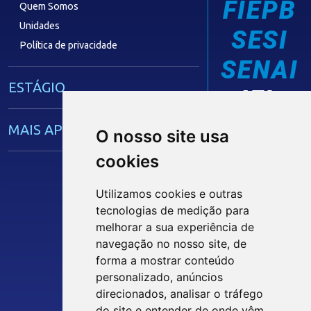
FIEPB
Quem Somos
Unidades
SESI
Política de privacidade
SENAI
ESTÁGIO
IEL
MAIS APRENDIZ
O nosso site usa
cookies
CAPACITAÇÃO EMPRESARIAL
Utilizamos cookies e outras
tecnologias de medição para
OPORTUNIDADES
melhorar a sua experiência de
Siga nossas Redes Sociais
navegação no nosso site, de
MÍDIAS
forma a mostrar conteúdo
personalizado, anúncios
INTRANET
direcionados, analisar o tráfego
Notícias
do site e entender de onde vêm