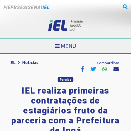
FIEPB
SESI
SENAI
IEL
MENU
IEL
Notícias
Compartilhar
Paraíba
IEL realiza primeiras
contratações de
estagiários fruto da
parceria com a Prefeitura
de Ingá