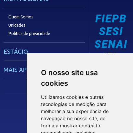
FIEPB
Quem Somos
Unidades
SESI
Política de privacidade
SENAI
ESTÁGIO
IEL
MAIS APRENDIZ
O nosso site usa
cookies
CAPACITAÇÃO EMPRESARIAL
Utilizamos cookies e outras
tecnologias de medição para
OPORTUNIDADES
Siga nossas Redes Sociais
melhorar a sua experiência de
navegação no nosso site, de
MÍDIAS
forma a mostrar conteúdo
personalizado, anúncios
INTRANET