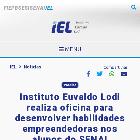
FIEPB
SESI
SENAI
IEL
MENU
IEL
Notícias
Compartilhar
Paraíba
Instituto Euvaldo Lodi
realiza oficina para
desenvolver habilidades
empreendedoras nos
alunos do SENAI