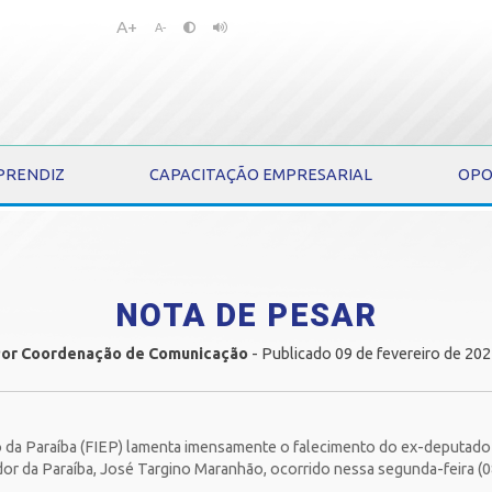
A+
Pular
Pular
A-
para
para
o
o
conteúdo
menu
PRENDIZ
CAPACITAÇÃO EMPRESARIAL
OPO
NOTA DE PESAR
Por Coordenação de Comunicação
- Publicado 09 de fevereiro de 20
 da Paraíba (FIEP) lamenta imensamente o falecimento do ex-deputado e
or da Paraíba, José Targino Maranhão, ocorrido nessa segunda-feira (