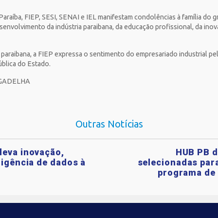
 Paraíba, FIEP, SESI, SENAI e IEL manifestam condolências à família do
senvolvimento da indústria paraibana, da educação profissional, da in
⠀
araibana, a FIEP expressa o sentimento do empresariado industrial pe
blica do Estado.⁣⁣⁣⠀
ADELHA⁣⁣⁣⠀
Outras Notícias
leva inovação,
HUB PB d
ligência de dados à
selecionadas para
programa de 