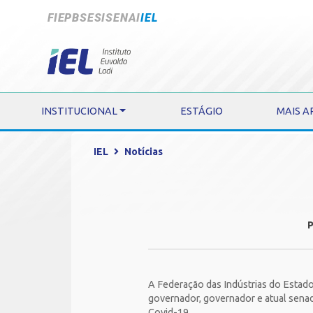
FIEPB
SESI
SENAI
IEL
INSTITUCIONAL
ESTÁGIO
MAIS A
IEL
Notícias
A Federação das Indústrias do Estado
governador, governador e atual senad
Covid-19. ⠀