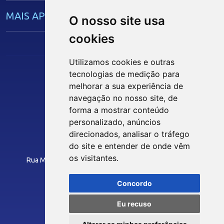
MAIS APRENDIZ
O nosso site usa
cookies
CAPACITAÇÃO EMPRESARIAL
Utilizamos cookies e outras
tecnologias de medição para
OPORTUNIDADES
melhorar a sua experiência de
Siga nossas Redes Sociais
navegação no nosso site, de
MÍDIAS
forma a mostrar conteúdo
personalizado, anúncios
INTRANET
direcionados, analisar o tráfego
Notícias
do site e entender de onde vêm
Instituto Euvaldo Lodi - Paraíba
Vídeos
os visitantes.
Rua Manoel Gonçalves Guimarães, 195 - José Pinheiro
Podcasts
CEP: 58407-363 - Campina Grande-PB
Concordo
Como Chegar
OUVIDORIA
Eu recuso
© 2026 FIEPB