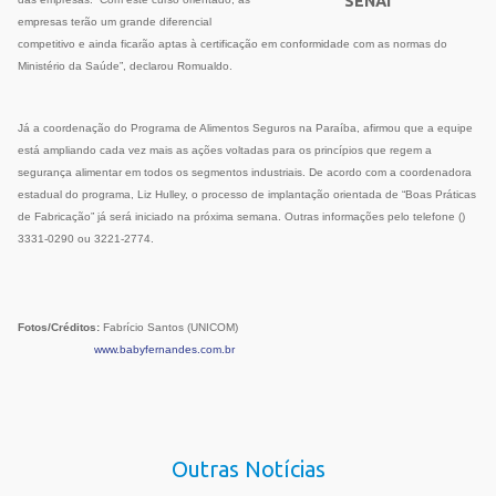
SENAI
empresas terão um grande diferencial
competitivo e ainda ficarão aptas à certificação em conformidade com as normas do
Ministério da Saúde”, declarou Romualdo.
Já a coordenação do Programa de Alimentos Seguros na Paraíba, afirmou que a equipe
está ampliando cada vez mais as ações voltadas para os princípios que regem a
segurança alimentar em todos os segmentos industriais. De acordo com a coordenadora
estadual do programa, Liz Hulley, o processo de implantação orientada de “Boas Práticas
de Fabricação” já será iniciado na próxima semana. Outras informações pelo telefone ()
3331-0290 ou 3221-2774.
Fotos/Créditos:
Fabrício Santos (UNICOM)
www.babyfernandes.com.br
Outras Notícias