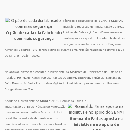
Técnicos e consultores do SENAI e SEBRAE
iniciarão o processo de “Implantação de Boas
O pão de cada dia fabricado
Práticas de Fabricação” em 40 empresas de
com mais segurança
panificação da capital do Estado. Os detalhes
da ação desenvolvida através do Programa
Alimentos Seguros (PAS) foram definidos durante uma reunião realizada no último dia 04
de julho,
em João Pessoa.
Na ocasião estavam presentes, o presidente do Sindicato de Panificação do Estado da
Paraíba, Romualdo Farias, representantes do SENAI, SEBRAE, Vigilância Sanitária de
João Pessoa, Agência Estadual de Vigilância Sanitária e representantes da Empresa
Bunge Alimentos S.A.
Segundo o presidente do SINDIPAN/PB, Romulado Farias, a
implantação de “Boas Práticas de Fabricação”
nas empresas de panificação da capital irá
Romualdo Farias aposta na
possibilitar a melhoria da qualidade dos
iniciativa e no apoio do
produtos, além de aumentar a competitividade
das empresas. “Com este curso orientado, as