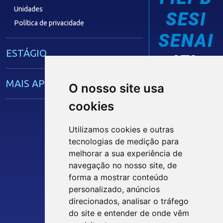
Unidades
SESI
Política de privacidade
SENAI
ESTÁGIO
IEL
MAIS APRENDIZ
O nosso site usa
cookies
CAPACITAÇÃO EMPRESARIAL
Utilizamos cookies e outras
tecnologias de medição para
OPORTUNIDADES
melhorar a sua experiência de
Siga nossas Redes Sociais
navegação no nosso site, de
MÍDIAS
forma a mostrar conteúdo
personalizado, anúncios
INTRANET
direcionados, analisar o tráfego
Notícias
do site e entender de onde vêm
Instituto Euvaldo Lodi - Paraíba
Vídeos