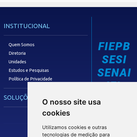
INSTITUCIONAL
FIEPB
Quem Somos
Diretoria
SESI
Unidades
SENAI
Estudos e Pesquisas
Política de Privacidade
IEL
SOLUÇÕES E SERVIÇOS
O nosso site usa
cookies
Guia Industrial
Núcleo de Acesso ao Crédito
Utilizamos cookies e outras
Centro Internacional de Negócios -
tecnologias de medição para