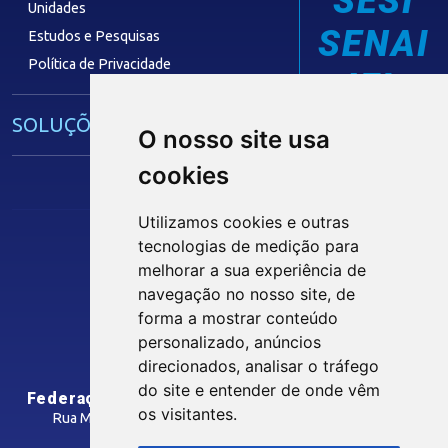
SESI
Unidades
SENAI
Estudos e Pesquisas
Política de Privacidade
IEL
SOLUÇÕES E SERVIÇOS
O nosso site usa
cookies
Guia Industrial
Núcleo de Acesso ao Crédito
Utilizamos cookies e outras
Centro Internacional de Negócios -
tecnologias de medição para
CIN/PB
melhorar a sua experiência de
Siga nossas Redes Sociais
navegação no nosso site, de
forma a mostrar conteúdo
CONTRIBUIÇÃO SINDICAL
personalizado, anúncios
INTRANET
direcionados, analisar o tráfego
SINDICATOS FILIADOS
do site e entender de onde vêm
Federação das Indústrias do Estado da Paraíba
os visitantes.
Rua Manoel Gonçalves Guimarães, 195 - José Pinheiro
CEP: 58407-363 - Campina Grande-PB
MÍDIAS