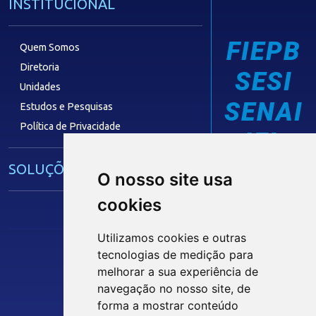
INSTITUCIONAL
FIEPB
Quem Somos
Diretoria
SESI
Unidades
SENAI
Estudos e Pesquisas
Política de Privacidade
IEL
SOLUÇÕES E SERVIÇOS
O nosso site usa
cookies
Guia Industrial
Núcleo de Acesso ao Crédito
Utilizamos cookies e outras
Centro Internacional de Negócios -
tecnologias de medição para
CIN/PB
Siga nossas Redes Sociais
melhorar a sua experiência de
navegação no nosso site, de
forma a mostrar conteúdo
CONTRIBUIÇÃO SINDICAL