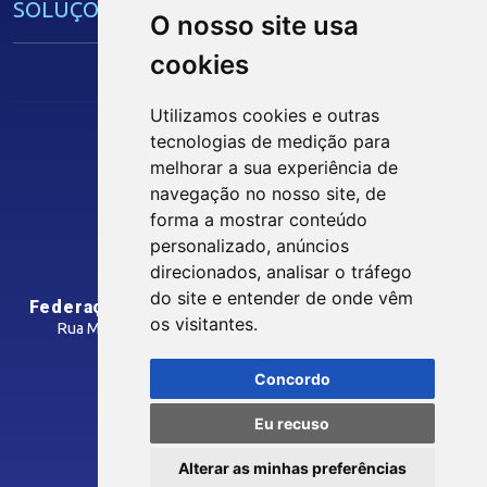
SOLUÇÕES E SERVIÇOS
O nosso site usa
cookies
Guia Industrial
Núcleo de Acesso ao Crédito
Utilizamos cookies e outras
Centro Internacional de Negócios -
tecnologias de medição para
CIN/PB
melhorar a sua experiência de
Siga nossas Redes Sociais
navegação no nosso site, de
forma a mostrar conteúdo
CONTRIBUIÇÃO SINDICAL
personalizado, anúncios
INTRANET
direcionados, analisar o tráfego
SINDICATOS FILIADOS
do site e entender de onde vêm
Federação das Indústrias do Estado da Paraíba
os visitantes.
Rua Manoel Gonçalves Guimarães, 195 - José Pinheiro
CEP: 58407-363 - Campina Grande-PB
MÍDIAS
Concordo
Como Chegar
Eu recuso
Notícias
© 2026 FIEPB
Vídeos
Alterar as minhas preferências
Termos de Uso
Podcasts