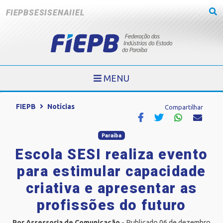
FIEPB
SESI
SENAI
IEL
MENU
FIEPB
Notícias
Compartilhar
Paraíba
Escola SESI realiza evento
para estimular capacidade
criativa e apresentar as
profissões do futuro
Por Assessoria de Comunicação
- Publicado 06 de dezembro