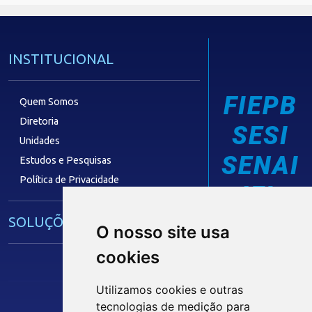
INSTITUCIONAL
FIEPB
Quem Somos
Diretoria
SESI
Unidades
SENAI
Estudos e Pesquisas
Política de Privacidade
IEL
SOLUÇÕES E SERVIÇOS
O nosso site usa
cookies
Guia Industrial
Núcleo de Acesso ao Crédito
Utilizamos cookies e outras
Centro Internacional de Negócios -
tecnologias de medição para