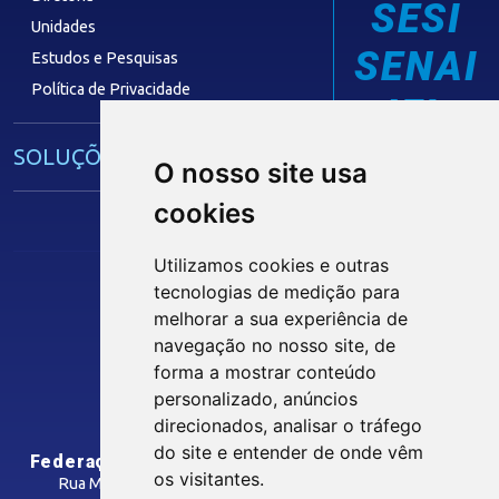
SESI
Unidades
SENAI
Estudos e Pesquisas
Política de Privacidade
IEL
SOLUÇÕES E SERVIÇOS
O nosso site usa
cookies
Guia Industrial
Núcleo de Acesso ao Crédito
Utilizamos cookies e outras
Centro Internacional de Negócios -
tecnologias de medição para
CIN/PB
melhorar a sua experiência de
Siga nossas Redes Sociais
navegação no nosso site, de
forma a mostrar conteúdo
CONTRIBUIÇÃO SINDICAL
personalizado, anúncios
INTRANET
direcionados, analisar o tráfego
SINDICATOS FILIADOS
do site e entender de onde vêm
Federação das Indústrias do Estado da Paraíba
os visitantes.
Rua Manoel Gonçalves Guimarães, 195 - José Pinheiro