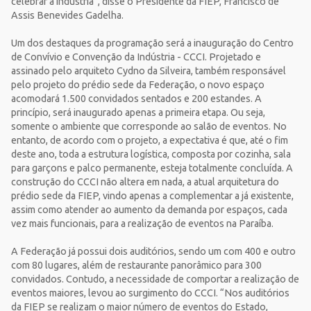
celebrar a indústria”, disse o Presidente da FIEP, Francisco de
Assis Benevides Gadelha.
Um dos destaques da programação será a inauguração do Centro
de Convívio e Convenção da Indústria - CCCI. Projetado e
assinado pelo arquiteto Cydno da Silveira, também responsável
pelo projeto do prédio sede da Federação, o novo espaço
acomodará 1.500 convidados sentados e 200 estandes. A
princípio, será inaugurado apenas a primeira etapa. Ou seja,
somente o ambiente que corresponde ao salão de eventos. No
entanto, de acordo com o projeto, a expectativa é que, até o fim
deste ano, toda a estrutura logística, composta por cozinha, sala
para garçons e palco permanente, esteja totalmente concluída. A
construção do CCCI não altera em nada, a atual arquitetura do
prédio sede da FIEP, vindo apenas a complementar a já existente,
assim como atender ao aumento da demanda por espaços, cada
vez mais funcionais, para a realização de eventos na Paraíba.
A Federação já possui dois auditórios, sendo um com 400 e outro
com 80 lugares, além de restaurante panorâmico para 300
convidados. Contudo, a necessidade de comportar a realização de
eventos maiores, levou ao surgimento do CCCI. “Nos auditórios
da FIEP se realizam o maior número de eventos do Estado,