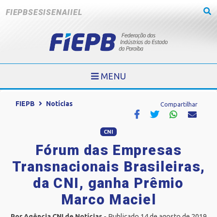
FIEPB
SESI
SENAI
IEL
MENU
FIEPB
Notícias
Compartilhar
CNI
Fórum das Empresas
Transnacionais Brasileiras,
da CNI, ganha Prêmio
Marco Maciel
Por Agência CNI de Notícias
- Publicado 14 de agosto de 2019