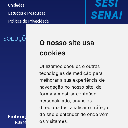
SESI
Unidades
SENAI
Estudos e Pesquisas
Política de Privacidade
IEL
SOLUÇÕES E SERVIÇOS
O nosso site usa
cookies
Guia Industrial
Núcleo de Acesso ao Crédito
Utilizamos cookies e outras
Centro Internacional de Negócios -
tecnologias de medição para
CIN/PB
Siga nossas Redes Sociais
melhorar a sua experiência de
navegação no nosso site, de
forma a mostrar conteúdo
CONTRIBUIÇÃO SINDICAL
personalizado, anúncios
INTRANET
direcionados, analisar o tráfego
SINDICATOS FILIADOS
do site e entender de onde vêm
Federação das Indústrias do Estado da Paraíba
os visitantes.
Rua Manoel Gonçalves Guimarães, 195 - José Pinheiro
CEP: 58407-363 - Campina Grande-PB