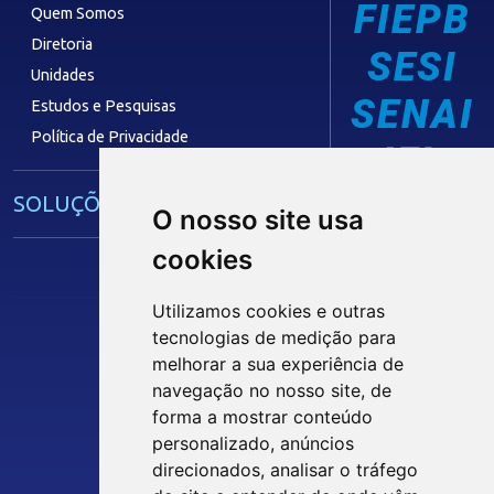
FIEPB
Quem Somos
Diretoria
SESI
Unidades
SENAI
Estudos e Pesquisas
Política de Privacidade
IEL
SOLUÇÕES E SERVIÇOS
O nosso site usa
cookies
Guia Industrial
Núcleo de Acesso ao Crédito
Utilizamos cookies e outras
Centro Internacional de Negócios -
tecnologias de medição para
CIN/PB
Siga nossas Redes Sociais
melhorar a sua experiência de
navegação no nosso site, de
forma a mostrar conteúdo
CONTRIBUIÇÃO SINDICAL
personalizado, anúncios
INTRANET
direcionados, analisar o tráfego
SINDICATOS FILIADOS