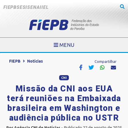
FIEPB
SESI
SENAI
IEL
MENU
FIEPB
Notícias
Compartilhar
CNI
Missão da CNI aos EUA
terá reuniões na Embaixada
brasileira em Washington e
audiência pública no USTR
Por Agência CNI de Notícias
- Publicado 22 de agosto de 2025