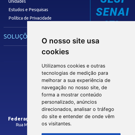
Unidades
SENAI
Estudos e Pesquisas
Política de Privacidade
IEL
SOLUÇÕES E SERVIÇOS
O nosso site usa
cookies
Guia Industrial
Núcleo de Acesso ao Crédito
Utilizamos cookies e outras
Centro Internacional de Negócios -
tecnologias de medição para
CIN/PB
Siga nossas Redes Sociais
melhorar a sua experiência de
navegação no nosso site, de
forma a mostrar conteúdo
CONTRIBUIÇÃO SINDICAL
personalizado, anúncios
INTRANET
direcionados, analisar o tráfego
SINDICATOS FILIADOS
do site e entender de onde vêm
Federação das Indústrias do Estado da Paraíba
os visitantes.
Rua Manoel Gonçalves Guimarães, 195 - José Pinheiro
CEP: 58407-363 - Campina Grande-PB
MÍDIAS