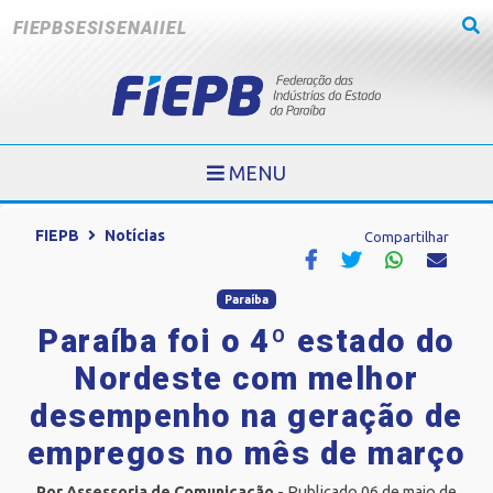
FIEPB
SESI
SENAI
IEL
MENU
FIEPB
Notícias
Compartilhar
Paraíba
Paraíba foi o 4º estado do
Nordeste com melhor
desempenho na geração de
empregos no mês de março
Por Assessoria de Comunicação
- Publicado 06 de maio de