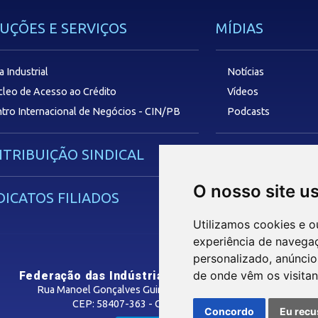
UÇÕES E SERVIÇOS
MÍDIAS
a Industrial
Notícias
leo de Acesso ao Crédito
Vídeos
tro Internacional de Negócios - CIN/PB
Podcasts
TRIBUIÇÃO SINDICAL
SAC
O nosso site u
DICATOS FILIADOS
Utilizamos cookies e o
experiência de navega
personalizado, anúncios
de onde vêm os visitan
Federação das Indústrias do Estado da Paraíba
Rua Manoel Gonçalves Guimarães, 195 - José Pinheiro
CEP: 58407-363 - Campina Grande-PB
Concordo
Eu recu