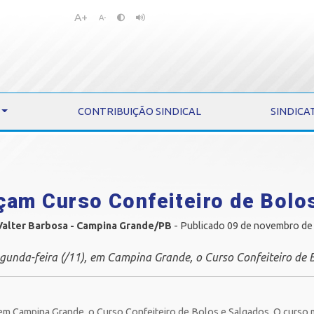
A+
Pular
Pular
A-
para
para
o
o
conteúdo
menu
CONTRIBUIÇÃO SINDICAL
SINDICA
am Curso Confeiteiro de Bolos
Valter Barbosa - Campina Grande/PB
- Publicado 09 de novembro de
egunda-feira (/11), em Campina Grande, o Curso Confeiteiro de 
, em Campina Grande, o Curso Confeiteiro de Bolos e Salgados. O curso