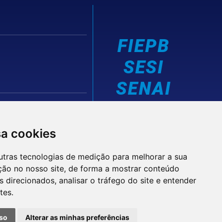
FIEPB
SESI
SENAI
IEL
sa cookies
utras tecnologias de medição para melhorar a sua
ção no nosso site, de forma a mostrar conteúdo
 direcionados, analisar o tráfego do site e entender
tes.
© 2026 FIEPB
Termos de Uso
so
Alterar as minhas preferências