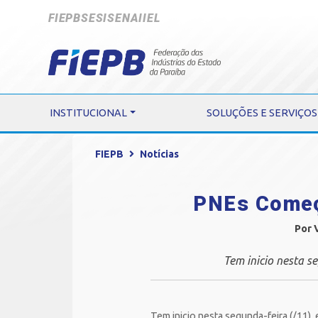
FIEPB
SESI
SENAI
IEL
INSTITUCIONAL
SOLUÇÕES E SERVIÇOS
FIEPB
Notícias
PNEs Começ
Por 
Tem inicio nesta s
Tem inicio nesta segunda-feira (/11)