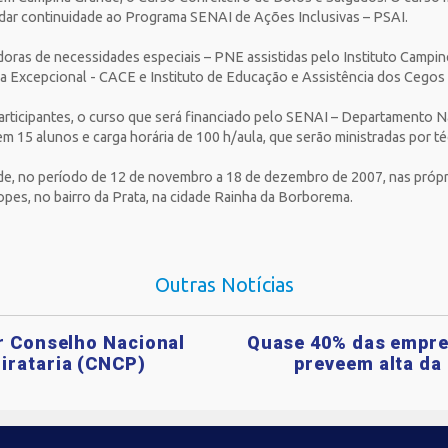
m dar continuidade ao Programa SENAI de Ações Inclusivas – PSAI.
adoras de necessidades especiais – PNE assistidas pelo Instituto Campi
ça Excepcional - CACE e Instituto de Educação e Assistência dos Cego
articipantes, o curso que será financiado pelo SENAI – Departamento N
 15 alunos e carga horária de 100 h/aula, que serão ministradas por téc
de, no período de 12 de novembro a 18 de dezembro de 2007, nas própr
opes, no bairro da Prata, na cidade Rainha da Borborema.
Outras Notícias
ar Conselho Nacional
Quase 40% das empre
irataria (CNCP)
preveem alta da 