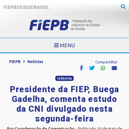
FIEPB
SESI
SENAI
IEL
MENU
FIEPB
Notícias
Compartilhar
Indústria
Presidente da FIEP, Buega
Gadelha, comenta estudo
da CNI divulgado nesta
segunda-feira
Por Coordenação de Comunicação
- Publicado 16 de maio de