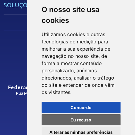
SOLUÇÕES E SERVIÇOS
O nosso site usa
cookies
Guia Industrial
Núcleo de Acesso ao Crédito
Utilizamos cookies e outras
Centro Internacional de Negócios -
tecnologias de medição para
CIN/PB
Siga nossas Redes Sociais
melhorar a sua experiência de
navegação no nosso site, de
forma a mostrar conteúdo
CONTRIBUIÇÃO SINDICAL
personalizado, anúncios
INTRANET
direcionados, analisar o tráfego
SINDICATOS FILIADOS
do site e entender de onde vêm
Federação das Indústrias do Estado da Paraíba
os visitantes.
Rua Manoel Gonçalves Guimarães, 195 - José Pinheiro
CEP: 58407-363 - Campina Grande-PB
MÍDIAS
Concordo
Como Chegar
Eu recuso
Notícias
© 2026 FIEPB
Vídeos
Alterar as minhas preferências
Termos de Uso