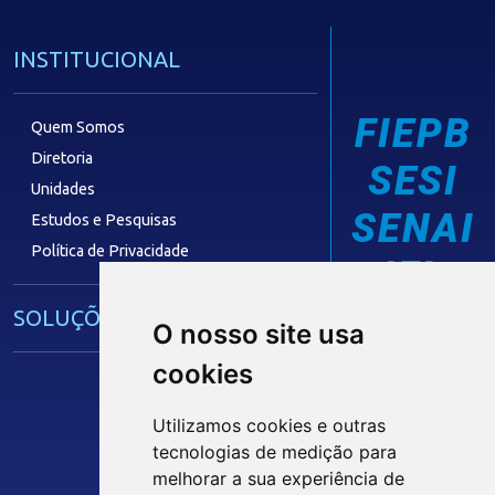
INSTITUCIONAL
FIEPB
Quem Somos
Diretoria
SESI
Unidades
SENAI
Estudos e Pesquisas
Política de Privacidade
IEL
SOLUÇÕES E SERVIÇOS
O nosso site usa
cookies
Guia Industrial
Núcleo de Acesso ao Crédito
Utilizamos cookies e outras
Centro Internacional de Negócios -
tecnologias de medição para
CIN/PB
melhorar a sua experiência de
Siga nossas Redes Sociais