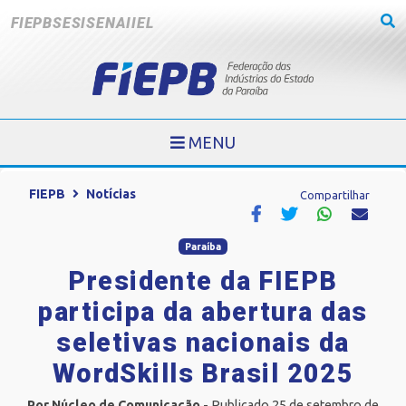
FIEPB
SESI
SENAI
IEL
MENU
FIEPB
Notícias
Compartilhar
Paraíba
Presidente da FIEPB
participa da abertura das
seletivas nacionais da
WordSkills Brasil 2025
Por Núcleo de Comunicação
- Publicado 25 de setembro de