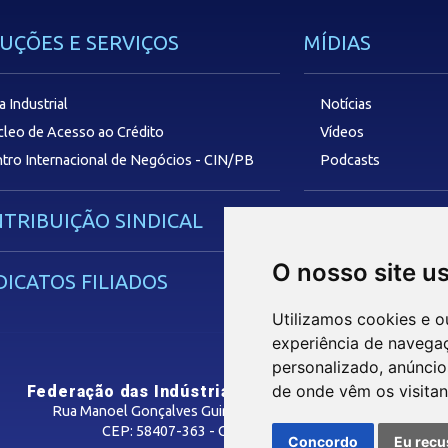
UÇÕES E SERVIÇOS
MÍDIAS
a Industrial
Notícias
leo de Acesso ao Crédito
Vídeos
tro Internacional de Negócios - CIN/PB
Podcasts
TRIBUIÇÃO SINDICAL
SAC
O nosso site u
DICATOS FILIADOS
Utilizamos cookies e o
experiência de navega
personalizado, anúncios
de onde vêm os visitan
Federação das Indústrias do Estado da Paraíba
Rua Manoel Gonçalves Guimarães, 195 - José Pinheiro
CEP: 58407-363 - Campina Grande-PB
Concordo
Eu recu