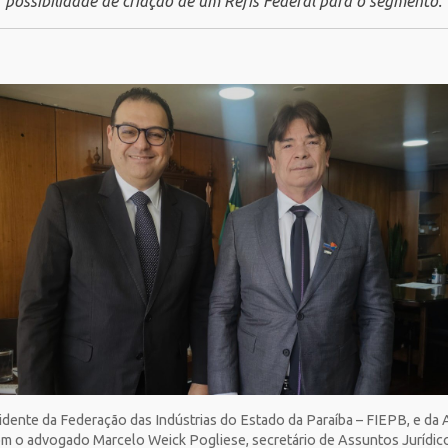
possibilidade de criação de um Refis Federal para o segmento.
idente da Federação das Indústrias do Estado da Paraíba – FIEPB, e da
om o advogado Marcelo Weick Pogliese, secretário de Assuntos Jurídicos