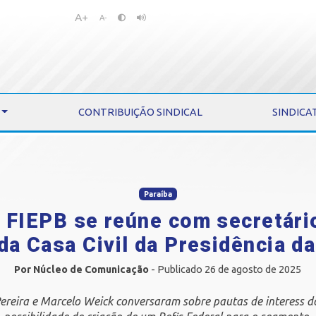
A+
Pular
Pular
A-
para
para
o
o
conteúdo
menu
CONTRIBUIÇÃO SINDICAL
SINDICA
Paraíba
 FIEPB se reúne com secretár
da Casa Civil da Presidência d
Por Núcleo de Comunicação
- Publicado 26 de agosto de 2025
ereira e Marcelo Weick conversaram sobre pautas de interess do 