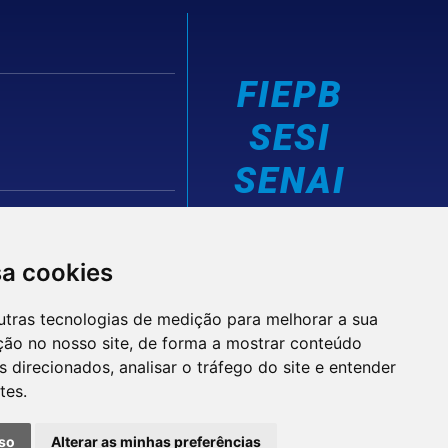
FIEPB
SESI
SENAI
IEL
sa cookies
utras tecnologias de medição para melhorar a sua
ção no nosso site, de forma a mostrar conteúdo
 direcionados, analisar o tráfego do site e entender
tes.
© 2026 FIEPB
Termos de Uso
so
Alterar as minhas preferências