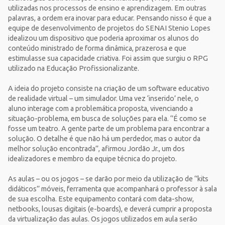
utilizadas nos processos de ensino e aprendizagem. Em outras
palavras, a ordem era inovar para educar. Pensando nisso é que a
equipe de desenvolvimento de projetos do SENAI Stenio Lopes
idealizou um dispositivo que poderia aproximar os alunos do
conteúdo ministrado de forma dinâmica, prazerosa e que
estimulasse sua capacidade criativa. Foi assim que surgiu o RPG
utilizado na Educação Profissionalizante.
A ideia do projeto consiste na criação de um software educativo
de realidade virtual – um simulador. Uma vez ‘inserido’ nele, o
aluno interage com a problemática proposta, vivenciando a
situação-problema, em busca de soluções para ela. ‘’É como se
fosse um teatro. A gente parte de um problema para encontrar a
solução. O detalhe é que não há um perdedor, mas o autor da
melhor solução encontrada’’, afirmou Jordão Jr., um dos
idealizadores e membro da equipe técnica do projeto.
As aulas – ou os jogos – se darão por meio da utilização de ‘’kits
didáticos’’ móveis, ferramenta que acompanhará o professor à sala
de sua escolha. Este equipamento contará com data-show,
netbooks, lousas digitais (e-boards), e deverá cumprir a proposta
da virtualização das aulas. Os jogos utilizados em aula serão