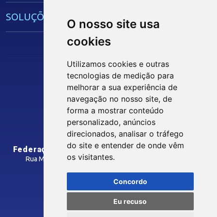
SOLUÇÕES E SERVIÇOS
O nosso site usa
cookies
Guia Industrial
Núcleo de Acesso ao Crédito
Utilizamos cookies e outras
Centro Internacional de Negócios -
tecnologias de medição para
CIN/PB
melhorar a sua experiência de
Siga nossas Redes Sociais
navegação no nosso site, de
forma a mostrar conteúdo
CONTRIBUIÇÃO SINDICAL
personalizado, anúncios
INTRANET
direcionados, analisar o tráfego
SINDICATOS FILIADOS
do site e entender de onde vêm
Federação das Indústrias do Estado da Paraíba
os visitantes.
Rua Manoel Gonçalves Guimarães, 195 - José Pinheiro
CEP: 58407-363 - Campina Grande-PB
MÍDIAS
Concordo
Como Chegar
Eu recuso
Notícias
© 2026 FIEPB
Vídeos