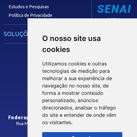
SENAI
Estudos e Pesquisas
Política de Privacidade
IEL
SOLUÇÕES E SERVIÇOS
O nosso site usa
cookies
Guia Industrial
Núcleo de Acesso ao Crédito
Utilizamos cookies e outras
Centro Internacional de Negócios -
tecnologias de medição para
CIN/PB
melhorar a sua experiência de
Siga nossas Redes Sociais
navegação no nosso site, de
forma a mostrar conteúdo
CONTRIBUIÇÃO SINDICAL
personalizado, anúncios
INTRANET
direcionados, analisar o tráfego
SINDICATOS FILIADOS
do site e entender de onde vêm
Federação das Indústrias do Estado da Paraíba
os visitantes.
Rua Manoel Gonçalves Guimarães, 195 - José Pinheiro
CEP: 58407-363 - Campina Grande-PB
MÍDIAS