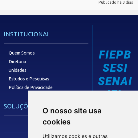
Publicado há 3 dias
INSTITUCIONAL
FIEPB
Quem Somos
Diretoria
SESI
Unidades
SENAI
Estudos e Pesquisas
Política de Privacidade
IEL
SOLUÇÕES E SERVIÇOS
O nosso site usa
cookies
Guia Industrial
Núcleo de Acesso ao Crédito
Utilizamos cookies e outras