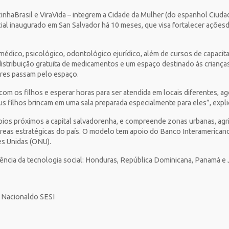
zinhaBrasil e ViraVida – integrem a Cidade da Mulher (do espanhol Ciud
cial inaugurado em San Salvador há 10 meses, que visa fortalecer ações
édico, psicológico, odontológico ejurídico, além de cursos de capacita
stribuição gratuita de medicamentos e um espaço destinado às crianças
eres passam pelo espaço.
 com os filhos e esperar horas para ser atendida em locais diferentes, 
eus filhos brincam em uma sala preparada especialmente para eles”, expl
ípios próximos a capital salvadorenha, e compreende zonas urbanas, agr
reas estratégicas do país. O modelo tem apoio do Banco Interamericano
s Unidas (ONU).
erência da tecnologia social: Honduras, República Dominicana, Panamá e 
 Nacionaldo SESI