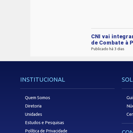
CNI vai integr
de Combate à P
Publicado há 3 dias
INSTITUCIONAL
SOL
Quem Somos
Gui
Diretoria
Núc
Unidades
Cen
Estudos e Pesquisas
Política de Privacidade
CON