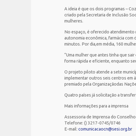
A ideia é que os dois programas – Co
criado pela Secretaria de Inclusão So
mulheres.
No espaço, é oferecido atendimento m
autonomia econômica, farmácia com di
minutos. Por dia,em média, 160 mulh
“Uma mulher que antes tinha que sair
forma rápida e eficiente, enquanto s
O projeto piloto atende a sete munic
implementar outros seis centros em á
premiado pela Organizaçãodas Naçõe
Quatro países já solicitação a transf
Mais informações para a imprensa
Assessoria de Imprensa do Conselho
Telefone: () 3217-0745/0746
E-mail:
comunicacaocn@sesi.org.br