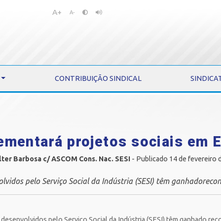
A+
Pular
Pular
A-
para
para
o
o
conteúdo
menu
CONTRIBUIÇÃO SINDICAL
SINDICA
ementará projetos sociais em E
lter Barbosa c/ ASCOM Cons. Nac. SESI
- Publicado 14 de fevereiro 
olvidos pelo Serviço Social da Indústria (SESI) têm ganhadoreco
 desenvolvidos pelo Serviço Social da Indústria (SESI) têm ganhado re