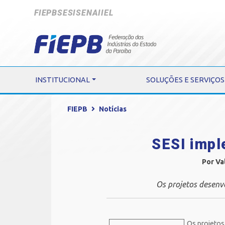
FIEPB
SESI
SENAI
IEL
INSTITUCIONAL
SOLUÇÕES E SERVIÇOS
FIEPB
Notícias
SESI impl
Por Va
Os projetos desenv
Os projetos