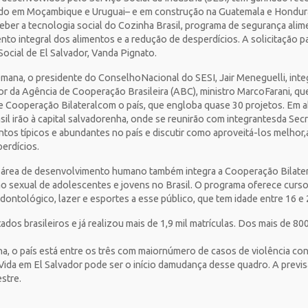
o em Moçambique e Uruguai– e em construção na Guatemala e Honduras
eber a tecnologia social do Cozinha Brasil, programa de segurança ali
to integral dos alimentos e a redução de desperdícios. A solicitação pa
Social de El Salvador, Vanda Pignato.
emana, o presidente do ConselhoNacional do SESI, Jair Meneguelli, in
tor da Agência de Cooperação Brasileira (ABC), ministro MarcoFarani, qu
 Cooperação Bilateralcom o país, que engloba quase 30 projetos. Em abr
il irão à capital salvadorenha, onde se reunirão com integrantesda Secr
tos típicos e abundantes no país e discutir como aproveitá-los melhor,a
perdícios.
na área de desenvolvimento humano também integra a Cooperação Bilater
o sexual de adolescentes e jovens no Brasil. O programa oferece cursos
dontológico, lazer e esportes a esse público, que tem idade entre 16 e 
ados brasileiros e já realizou mais de 1,9 mil matrículas. Dos mais de 
, o país está entre os três com maiornúmero de casos de violência con
Vida em El Salvador pode ser o início damudança desse quadro. A previ
estre.