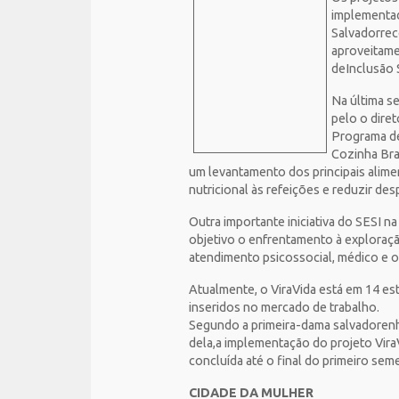
implementad
Salvadorrec
aproveitamen
deInclusão 
Na última s
pelo o dire
Programa de
Cozinha Bras
um levantamento dos principais alimen
nutricional às refeições e reduzir des
Outra importante iniciativa do SESI 
objetivo o enfrentamento à exploraçã
atendimento psicossocial, médico e o
Atualmente, o ViraVida está em 14 est
inseridos no mercado de trabalho.
Segundo a primeira-dama salvadorenha
dela,a implementação do projeto Vira
concluída até o final do primeiro sem
CIDADE DA MULHER