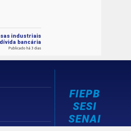
sas industriais
dívida bancária
Publicado há 3 dias
FIEPB
SESI
SENAI