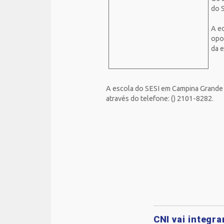
do S
A
e
opo
da 
A escola do SESI em Campina Grande f
através do telefone: () 2101-8282.
CNI vai integr