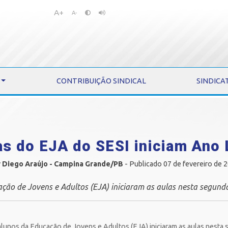
A+
Pular
Pular
A-
para
para
o
o
conteúdo
menu
CONTRIBUIÇÃO SINDICAL
SINDICA
s do EJA do SESI iniciam Ano 
 Diego Araújo - Campina Grande/PB
- Publicado 07 de fevereiro de 
ção de Jovens e Adultos (EJA) iniciaram as aulas nesta segunda-
lunos da Educação de Jovens e Adultos (EJA) iniciaram as aulas nesta s