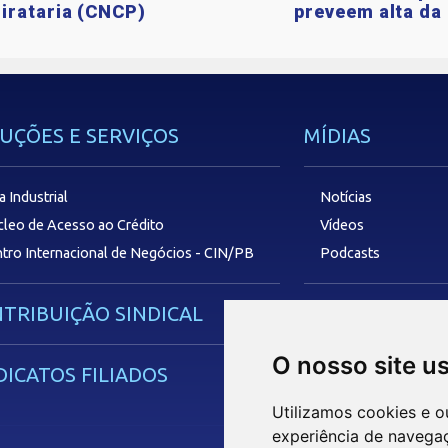
irataria (CNCP)
preveem alta da 
UÇÕES E SERVIÇOS
MÍDIAS
a Industrial
Notícias
leo de Acesso ao Crédito
Vídeos
tro Internacional de Negócios - CIN/PB
Podcasts
TRIBUIÇÃO SINDICAL
SAC
O nosso site u
DICATOS FILIADOS
Utilizamos cookies e o
experiência de navega