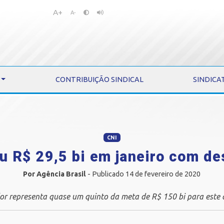
A+
Pular
Pular
A-
para
para
o
o
conteúdo
menu
CONTRIBUIÇÃO SINDICAL
SINDICA
CNI
u R$ 29,5 bi em janeiro com d
Por Agência Brasil
- Publicado 14 de fevereiro de 2020
or representa quase um quinto da meta de R$ 150 bi para este