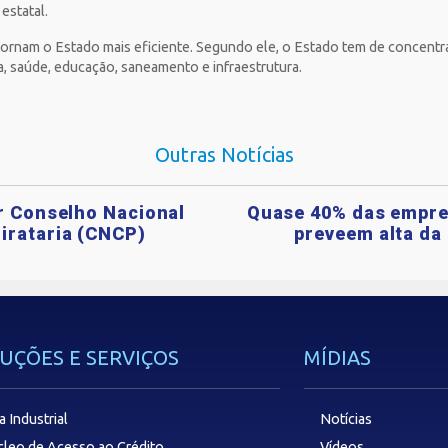
estatal.
tornam o Estado mais eficiente. Segundo ele, o Estado tem de concentra
, saúde, educação, saneamento e infraestrutura.
Outras Notícias
ar Conselho Nacional
Quase 40% das empre
irataria (CNCP)
preveem alta da 
UÇÕES E SERVIÇOS
MÍDIAS
a Industrial
Notícias
leo de Acesso ao Crédito
Vídeos