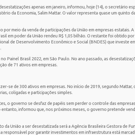
esestatizações apenas em janeiro, informou, hoje (14), o secretário es
ério da Economia, Salim Mattar. O valor representa quase um quinto da
ido por meio da venda de participações da União em empresas estatais. 
asil em poder da União rendeu R$ 1,05 bilhão. O restante foi obtido po
onal de Desenvolvimento Econômico e Social (BNDES) que investe em e
.
 no Painel Brasil 2022, em São Paulo. No ano passado, as desestatiza
ução de 71 ativos em empresas.
er-se de 300 ativos em empresas. No início de 2019, segundo Mattar, 
ias, coligadas e participações simples.
es, o governo se desfaz de papéis sem perder o controle das empresas
no entanto, informou que, nos próximos meses, o governo pretende vend
to da União a ser desestatizada será a Agência Brasileira Gestora de Fu
a responsável por garantir investimentos em infraestrutura está marcad