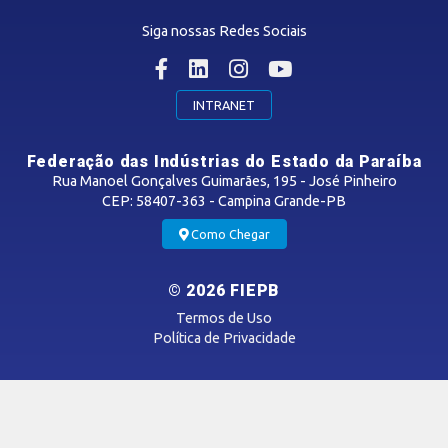
Centro Internacional de Negócios -
CIN/PB
Siga nossas Redes Sociais
CONTRIBUIÇÃO SINDICAL
INTRANET
SINDICATOS FILIADOS
Federação das Indústrias do Estado da Paraíba
Rua Manoel Gonçalves Guimarães, 195 - José Pinheiro
CEP: 58407-363 - Campina Grande-PB
MÍDIAS
Como Chegar
Notícias
© 2026 FIEPB
Vídeos
Termos de Uso
Podcasts
Política de Privacidade
SAC