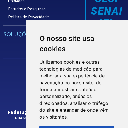
Unidades
SENAI
Estudos e Pesquisas
Política de Privacidade
IEL
SOLUÇÕES E SERVIÇOS
O nosso site usa
cookies
Guia Industrial
Núcleo de Acesso ao Crédito
Utilizamos cookies e outras
Centro Internacional de Negócios -
tecnologias de medição para
CIN/PB
Siga nossas Redes Sociais
melhorar a sua experiência de
navegação no nosso site, de
forma a mostrar conteúdo
CONTRIBUIÇÃO SINDICAL
personalizado, anúncios
INTRANET
direcionados, analisar o tráfego
SINDICATOS FILIADOS
do site e entender de onde vêm
Federação das Indústrias do Estado da Paraíba
os visitantes.
Rua Manoel Gonçalves Guimarães, 195 - José Pinheiro
CEP: 58407-363 - Campina Grande-PB
MÍDIAS