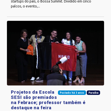
startups do país, o Bossa Summit. Dividido em cinco
palcos, o evento,...
Projetos da Escola
Postado há 3 anos
Paraíba
SESI são premiados
na Febrace; professor também é
destaque na feira