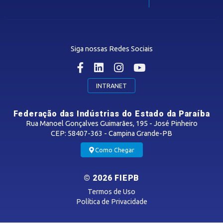
Guia Industrial
Núcleo de Acesso ao Crédito
Centro Internacional de Negócios -
CIN/PB
Siga nossas Redes Sociais
CONTRIBUIÇÃO SINDICAL
INTRANET
SINDICATOS FILIADOS
Federação das Indústrias do Estado da Paraíba
Rua Manoel Gonçalves Guimarães, 195 - José Pinheiro
CEP: 58407-363 - Campina Grande-PB
MÍDIAS
Como Chegar
Notícias
© 2026 FIEPB
Vídeos
Termos de Uso
Podcasts
Política de Privacidade