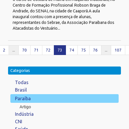
Centro de Formação Profissional Robson Braga de
Andrade, do SENAI, na cidade de Caaporã.A aula
inaugural contou com a presença de alunas,
representantes do Sebrae, da Associação Paraibana dos
Atacadistas do Vestuário...
2
...
70
71
72
73
74
75
76
...
107
Categorias
Todas
Brasil
Paraíba
Artigo
Indústria
CNI
Saúde