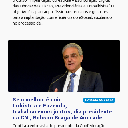
o Curso “Implantação do eSocial – Escrituração Digital
das Obrigações Fiscais, Previdenciárias e Trabalhistas”.O
objetivo é capacitar profissionais técnicos e gestores
para a implantação com eficiência do eSocial, auxiliando
no processo de...
Se o melhor é unir
Postado há 7 anos
Indústria e Fazenda,
trabalharemos juntos, diz presidente
da CNI, Robson Braga de Andrade
Confira a entrevista do presidente da Confederação