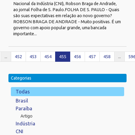
Nacional da Indústria (CNI), Robson Braga de Andrade,
ao jornal Folha de S. Paulo.FOLHA DE S. PAULO - Quais
são suas expectativas em relação ao novo governo?
ROBSON BRAGA DE ANDRADE - Muito positivas. É um
governo com apoio popular grande, uma bancada
importante...
...
452
453
454
455
456
457
458
...
59
Categorias
Todas
Brasil
Paraíba
Artigo
Indústria
CNI