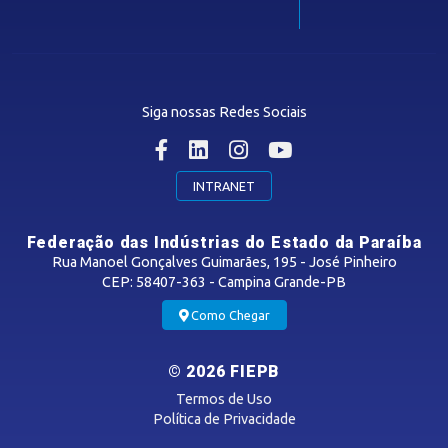
Guia Industrial
Núcleo de Acesso ao Crédito
Centro Internacional de Negócios -
CIN/PB
Siga nossas Redes Sociais
CONTRIBUIÇÃO SINDICAL
INTRANET
SINDICATOS FILIADOS
Federação das Indústrias do Estado da Paraíba
Rua Manoel Gonçalves Guimarães, 195 - José Pinheiro
CEP: 58407-363 - Campina Grande-PB
MÍDIAS
Como Chegar
Notícias
© 2026 FIEPB
Vídeos
Termos de Uso
Podcasts
Política de Privacidade