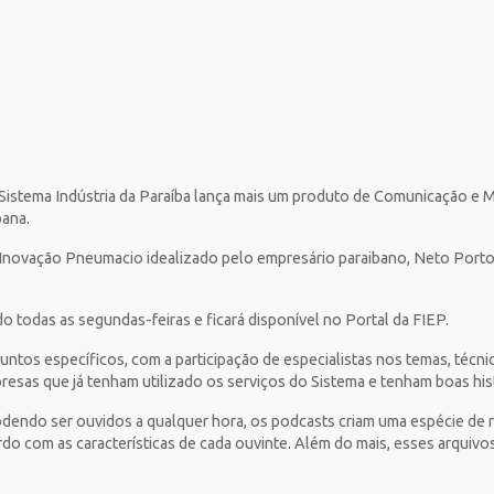
o Sistema Indústria da Paraíba lança mais um produto de Comunicação e Ma
bana.
e Inovação Pneumacio idealizado pelo empresário paraibano, Neto Port
do todas as segundas-feiras e ficará disponível no Portal da FIEP.
ntos específicos, com a participação de especialistas nos temas, técni
esas que já tenham utilizado os serviços do Sistema e tenham boas hist
dendo ser ouvidos a qualquer hora, os podcasts criam uma espécie de rá
ordo com as características de cada ouvinte. Além do mais, esses arqui