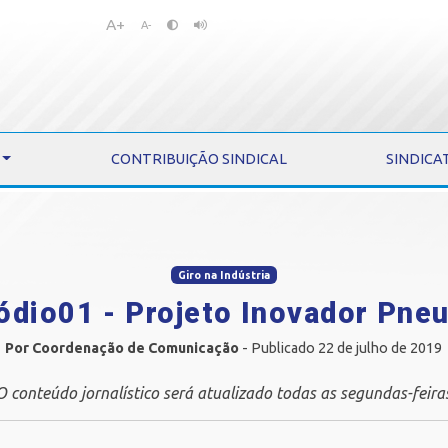
A+
Pular
Pular
A-
para
para
o
o
conteúdo
menu
CONTRIBUIÇÃO SINDICAL
SINDICA
Giro na Indústria
ódio01 - Projeto Inovador Pne
Por Coordenação de Comunicação
- Publicado 22 de julho de 2019
O conteúdo jornalístico será atualizado todas as segundas-feira