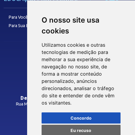
IEL
Para Você
O nosso site usa
Para Sua Empresa
cookies
FACULDADE
Utilizamos cookies e outras
tecnologias de medição para
melhorar a sua experiência de
Siga nossas Redes Sociais
TECNOLOGIA E INOVAÇÃO
navegação no nosso site, de
forma a mostrar conteúdo
personalizado, anúncios
Eficiência Operacional
INTRANET
direcionados, analisar o tráfego
Têxtil e Confecção
do site e entender de onde vêm
Departamento Regional do SENAI/PB
os visitantes.
Rua Manoel Gonçalves Guimarães, 195 - José Pinheiro
MÍDIAS
CEP: 58407-363 - Campina Grande-PB
Concordo
Como Chegar
Notícias
Eu recuso
Vídeos