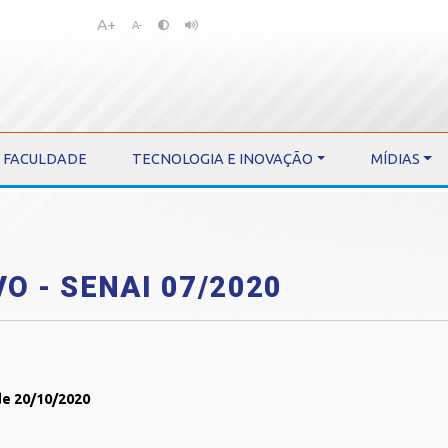
A+
Pular
Pular
A-
para
para
o
o
conteúdo
menu
FACULDADE
TECNOLOGIA E INOVAÇÃO
MÍDIAS
O - SENAI 07/2020
 de 20/10/2020