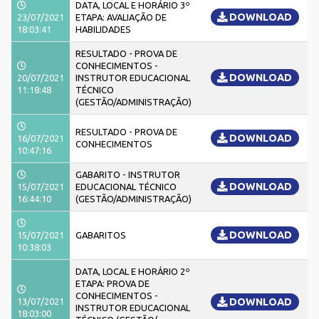
DATA, LOCAL E HORÁRIO 3º
DOWNLOAD
23/07/2021
ETAPA: AVALIAÇÃO DE
18:03:41
HABILIDADES
RESULTADO - PROVA DE
CONHECIMENTOS -
DOWNLOAD
20/07/2021
INSTRUTOR EDUCACIONAL
11:18:48
TÉCNICO
(GESTÃO/ADMINISTRAÇÃO)
RESULTADO - PROVA DE
DOWNLOAD
16/07/2021
CONHECIMENTOS
10:47:16
GABARITO - INSTRUTOR
DOWNLOAD
15/07/2021
EDUCACIONAL TÉCNICO
16:44:10
(GESTÃO/ADMINISTRAÇÃO)
DOWNLOAD
15/07/2021
GABARITOS
10:38:03
DATA, LOCAL E HORÁRIO 2º
ETAPA: PROVA DE
CONHECIMENTOS -
13/07/2021
DOWNLOAD
INSTRUTOR EDUCACIONAL
18:03:00