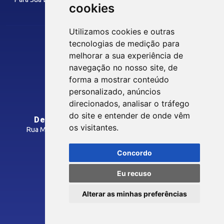
cookies
FACULDADE
Utilizamos cookies e outras
tecnologias de medição para
melhorar a sua experiência de
Siga nossas Redes Sociais
TECNOLOGIA E INOVAÇÃO
navegação no nosso site, de
forma a mostrar conteúdo
personalizado, anúncios
Eficiência Operacional
INTRANET
direcionados, analisar o tráfego
Têxtil e Confecção
do site e entender de onde vêm
Departamento Regional do SENAI/PB
os visitantes.
Rua Manoel Gonçalves Guimarães, 195 - José Pinheiro
MÍDIAS
CEP: 58407-363 - Campina Grande-PB
Concordo
Como Chegar
Notícias
Eu recuso
Vídeos
© 2026 FIEPB
Alterar as minhas preferências
Podcasts
Termos de Uso
Política de Privacidade