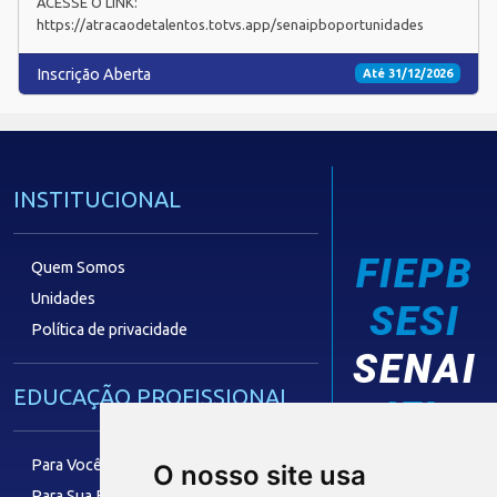
ACESSE O LINK:
https://atracaodetalentos.totvs.app/senaipboportunidades
Inscrição Aberta
Até 31/12/2026
INSTITUCIONAL
FIEPB
Quem Somos
Unidades
SESI
Política de privacidade
SENAI
EDUCAÇÃO PROFISSIONAL
IEL
Para Você
O nosso site usa
Para Sua Empresa