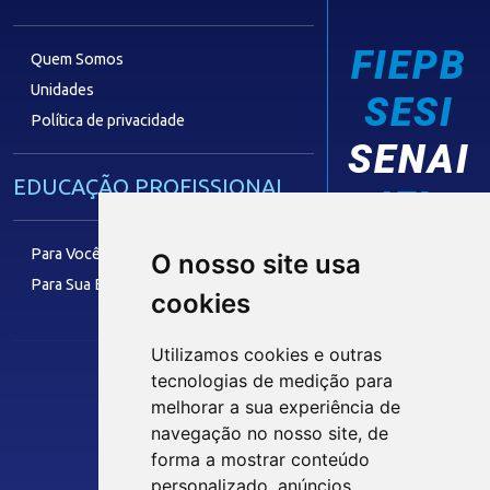
FIEPB
Quem Somos
Unidades
SESI
Política de privacidade
SENAI
EDUCAÇÃO PROFISSIONAL
IEL
Para Você
O nosso site usa
Para Sua Empresa
cookies
FACULDADE
Utilizamos cookies e outras
tecnologias de medição para
melhorar a sua experiência de
Siga nossas Redes Sociais
TECNOLOGIA E INOVAÇÃO
navegação no nosso site, de
forma a mostrar conteúdo
personalizado, anúncios
Eficiência Operacional
INTRANET