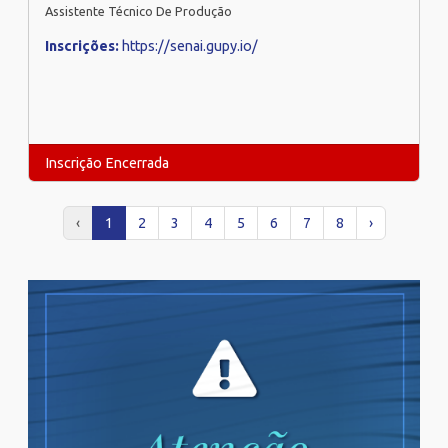
Assistente Técnico De Produção
Inscrições:
https://senai.gupy.io/
Inscrição Encerrada
‹
1
2
3
4
5
6
7
8
›