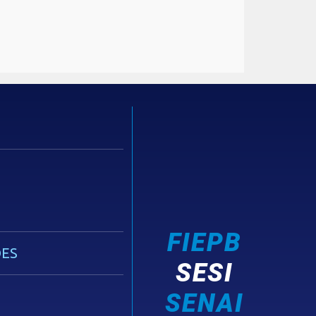
FIEPB
ES
SESI
SENAI