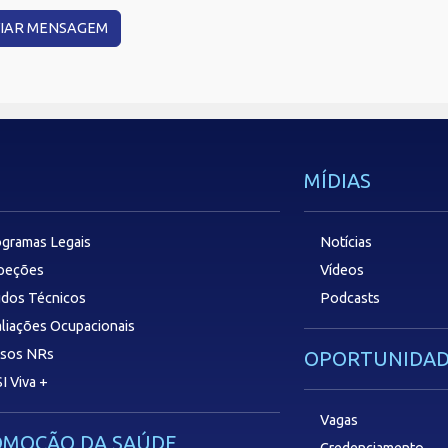
MÍDIAS
gramas Legais
Notícias
speções
Vídeos
dos Técnicos
Podcasts
liações Ocupacionais
rsos NRs
OPORTUNIDAD
I Viva +
Vagas
OMOÇÃO DA SAÚDE