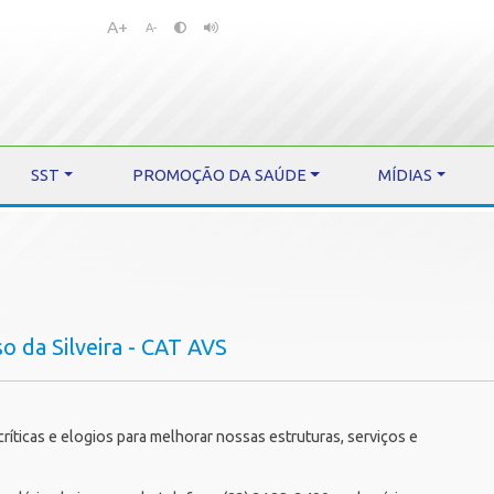
A+
Pular
Pular
A-
para
para
o
o
conteúdo
menu
SST
PROMOÇÃO DA SAÚDE
MÍDIAS
o da Silveira - CAT AVS
íticas e elogios para melhorar nossas estruturas, serviços e