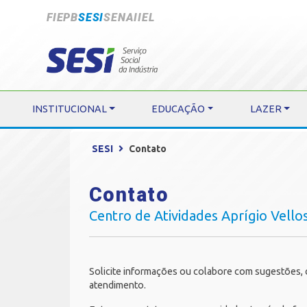
FIEPB
SESI
SENAI
IEL
INSTITUCIONAL
EDUCAÇÃO
LAZER
SESI
Contato
Contato
Centro de Atividades Aprígio Vellos
Solicite informações ou colabore com sugestões, cr
atendimento.