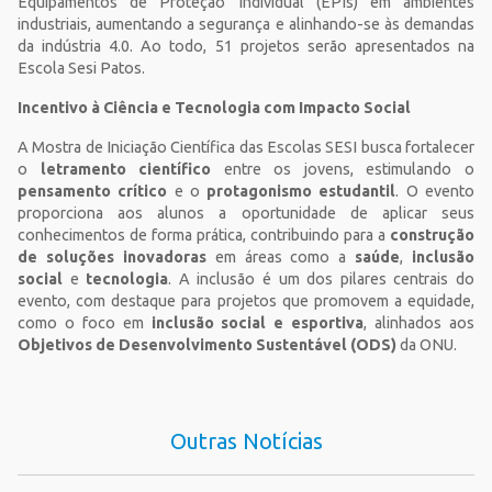
Equipamentos de Proteção Individual (EPIs) em ambientes
industriais, aumentando a segurança e alinhando-se às demandas
da indústria 4.0. Ao todo, 51 projetos serão apresentados na
Escola Sesi Patos.
Incentivo à Ciência e Tecnologia com Impacto Social
A Mostra de Iniciação Científica das Escolas SESI busca fortalecer
o
letramento científico
entre os jovens, estimulando o
pensamento crítico
e o
protagonismo estudantil
. O evento
proporciona aos alunos a oportunidade de aplicar seus
conhecimentos de forma prática, contribuindo para a
construção
de soluções inovadoras
em áreas como a
saúde
,
inclusão
social
e
tecnologia
. A inclusão é um dos pilares centrais do
evento, com destaque para projetos que promovem a equidade,
como o foco em
inclusão social e esportiva
, alinhados aos
Objetivos de Desenvolvimento Sustentável (ODS)
da ONU.
Outras Notícias