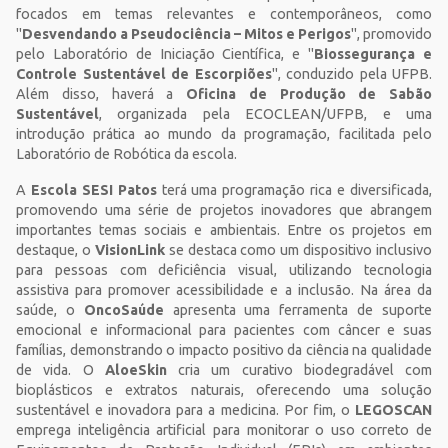
focados em temas relevantes e contemporâneos, como
"
Desvendando a Pseudociência – Mitos e Perigos
", promovido
pelo Laboratório de Iniciação Científica, e "
Biossegurança e
Controle Sustentável de Escorpiões
", conduzido pela UFPB.
Além disso, haverá a
Oficina de Produção de Sabão
Sustentável
, organizada pela ECOCLEAN/UFPB, e uma
introdução prática ao mundo da programação, facilitada pelo
Laboratório de Robótica da escola.
A
Escola SESI Patos
terá uma programação rica e diversificada,
promovendo uma série de projetos inovadores que abrangem
importantes temas sociais e ambientais. Entre os projetos em
destaque, o
VisionLink
se destaca como um dispositivo inclusivo
para pessoas com deficiência visual, utilizando tecnologia
assistiva para promover acessibilidade e a inclusão. Na área da
saúde, o
OncoSaúde
apresenta uma ferramenta de suporte
emocional e informacional para pacientes com câncer e suas
famílias, demonstrando o impacto positivo da ciência na qualidade
de vida. O
AloeSkin
cria um curativo biodegradável com
bioplásticos e extratos naturais, oferecendo uma solução
sustentável e inovadora para a medicina. Por fim, o
LEGOSCAN
emprega inteligência artificial para monitorar o uso correto de