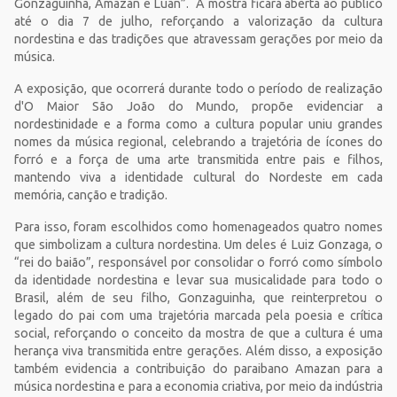
Gonzaguinha, Amazan e Luan”. A mostra ficará aberta ao público
até o dia 7 de julho, reforçando a valorização da cultura
nordestina e das tradições que atravessam gerações por meio da
música.
A exposição, que ocorrerá durante todo o período de realização
d'O Maior São João do Mundo, propõe evidenciar a
nordestinidade e a forma como a cultura popular uniu grandes
nomes da música regional, celebrando a trajetória de ícones do
forró e a força de uma arte transmitida entre pais e filhos,
mantendo viva a identidade cultural do Nordeste em cada
memória, canção e tradição.
Para isso, foram escolhidos como homenageados quatro nomes
que simbolizam a cultura nordestina. Um deles é Luiz Gonzaga, o
“rei do baião”, responsável por consolidar o forró como símbolo
da identidade nordestina e levar sua musicalidade para todo o
Brasil, além de seu filho, Gonzaguinha, que reinterpretou o
legado do pai com uma trajetória marcada pela poesia e crítica
social, reforçando o conceito da mostra de que a cultura é uma
herança viva transmitida entre gerações. Além disso, a exposição
também evidencia a contribuição do paraibano Amazan para a
música nordestina e para a economia criativa, por meio da indústria