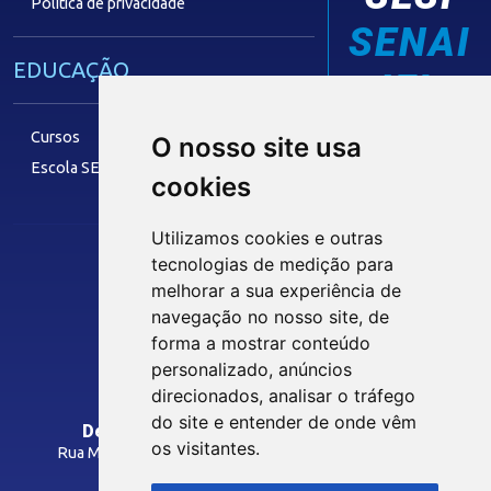
Política de privacidade
SENAI
EDUCAÇÃO
IEL
Cursos
O nosso site usa
Escola SESI
cookies
LAZER
Utilizamos cookies e outras
tecnologias de medição para
Siga nossas Redes Sociais
melhorar a sua experiência de
Museu Digital
navegação no nosso site, de
Hotel SESI
forma a mostrar conteúdo
personalizado, anúncios
INTRANET
direcionados, analisar o tráfego
SST
do site e entender de onde vêm
Departamento Regional do SESI/PB
os visitantes.
Rua Manoel Gonçalves Guimarães, 195 - José Pinheiro
Programas Legais
CEP: 58407-363 - Campina Grande-PB