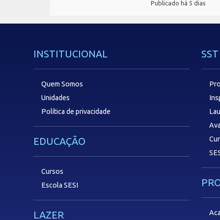
Publicado há 5 dias
INSTITUCIONAL
SST
Quem Somos
Pro
Unidades
In
Política de privacidade
Lau
Ava
Cu
EDUCAÇÃO
SES
Cursos
PR
Escola SESI
Aca
LAZER