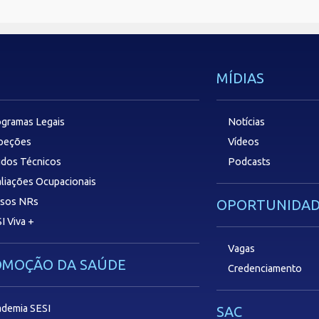
MÍDIAS
gramas Legais
Notícias
speções
Vídeos
dos Técnicos
Podcasts
liações Ocupacionais
rsos NRs
OPORTUNIDAD
I Viva +
Vagas
OMOÇÃO DA SAÚDE
Credenciamento
demia SESI
SAC