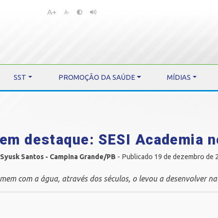
A+
Pular
Pular
A-
para
para
o
o
conteúdo
menu
SST
PROMOÇÃO DA SAÚDE
MÍDIAS
em destaque: SESI Academia 
 Syusk Santos - Campina Grande/PB
- Publicado 19 de dezembro de 
mem com a água, através dos séculos, o levou a desenvolver na