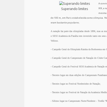
A convi
Superando limites
XIX, a 
mesma é
de
100 m
, em Paris estabelecida como olímpica.
No
eram bastante populares.
A natação faz parte das olimpíadas desde 1896, mas as mul
o SESI Academia da Paraíba tem investido tanto em seus a
Velloso.
- Campeão Geral da Olimpíada Rainha da Borborema
em 
- Campeão Geral do Campeonato de Natação do Clube Ca
- Campeão Geral do Festival SESI Academia de Natação
e
- Terceiro lugar em duas edições do Campeonato Paraibano
- Terceiro lugar no Festival Nordestinho de Natação;
- Terceiro lugar no Festival de Natação da Academia Medl
- Sétimo lugar no Campeonato Norte/Nordeste – Troféu “