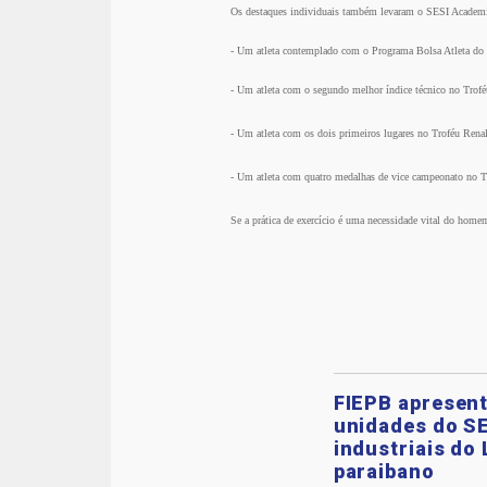
Os destaques individuais também levaram o SESI Academ
- Um atleta contemplado com o Programa Bolsa Atleta do 
- Um atleta com o segundo melhor índice técnico no Tro
- Um atleta com os dois primeiros lugares no Troféu Ren
- Um atleta com quatro medalhas de vice campeonato no 
Se a prática de exercício é uma necessidade vital do hom
FIEPB apresent
unidades do SE
industriais do 
paraibano