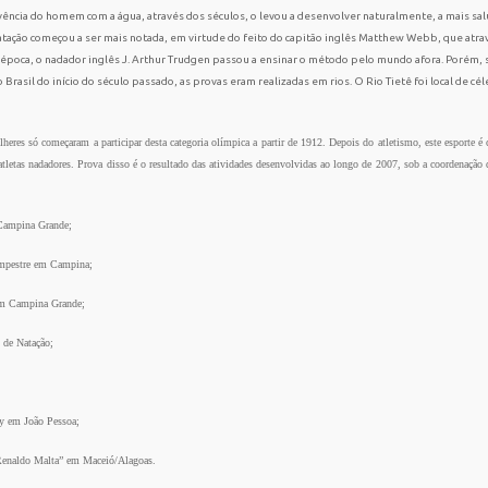
vência do homem com a água, através dos séculos, o levou a desenvolver naturalmente, a mais salu
natação começou a ser mais notada, em virtude do feito do capitão inglês Matthew Webb, que atra
poca, o nadador inglês J. Arthur Trudgen passou a ensinar o método pelo mundo afora. Porém, 
 Brasil do início do século passado, as provas eram realizadas
em rios. O Rio
Tietê foi local de c
heres só começaram a participar desta categoria olímpica a partir de 1912. Depois do atletismo, este esporte 
tletas nadadores. Prova disso é o resultado das atividades desenvolvidas ao longo de 2007, sob a coordenação
Campina Grande
;
mpestre em Campina;
m Campina Grande
;
 de Natação;
ey
em João Pessoa
;
Renaldo Malta” em Maceió/Alagoas.