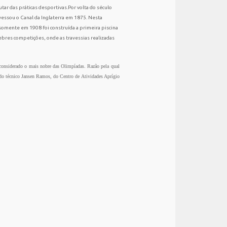
tar das práticas desportivas.Por volta do século
vessou o Canal da Inglaterra em 1875. Nesta
somente em 1908 foi construída a primeira piscina
élebres competições, onde as travessias realizadas
é considerado o mais nobre das Olimpíadas. Razão pela qual
 do técnico Jansen Ramos, do Centro de Atividades Aprígio