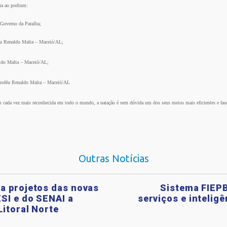
ia ao podium:
Governo da Paraíba;
féu Renaldo Malta – Maceió/AL;
aldo Malta – Maceió/AL;
Troféu Renaldo Malta – Maceió/AL
em cada vez mais reconhecida em todo o mundo, a natação é sem dúvida um dos seus meios mais eficientes e fas
Outras Notícias
a projetos das novas
Sistema FIEPB
SI e do SENAI a
serviços e intelig
Litoral Norte