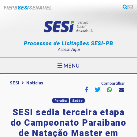
FIEPB
SESI
SENAI
IEL
Processos de Licitações SESI-PB
Acesse Aqui
MENU
SESI
Notícias
Compartilhar
Paraíba
Saúde
SESI sedia terceira etapa
do Campeonato Paraibano
de Natação Master em