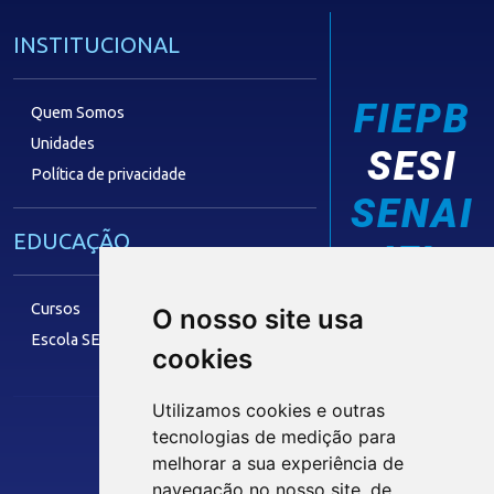
INSTITUCIONAL
FIEPB
Quem Somos
Unidades
SESI
Política de privacidade
SENAI
EDUCAÇÃO
IEL
Cursos
O nosso site usa
Escola SESI
cookies
LAZER
Utilizamos cookies e outras
tecnologias de medição para
Siga nossas Redes Sociais
melhorar a sua experiência de
Museu Digital
navegação no nosso site, de