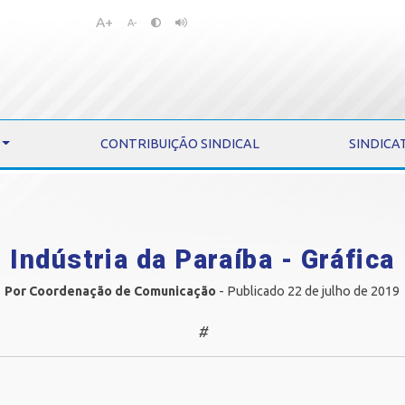
A+
Pular
Pular
A-
para
para
o
o
conteúdo
menu
CONTRIBUIÇÃO SINDICAL
SINDICA
Indústria da Paraíba - Gráfica
Por Coordenação de Comunicação
- Publicado 22 de julho de 2019
#